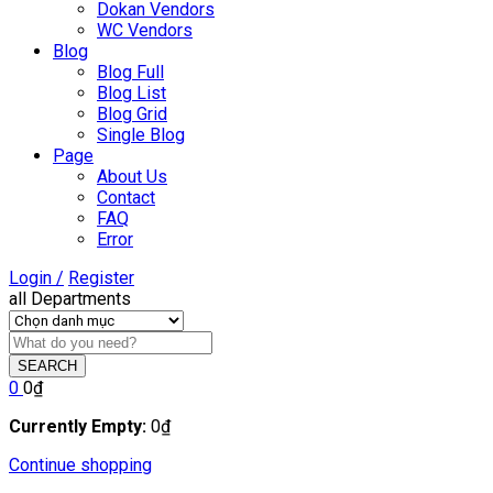
Dokan Vendors
WC Vendors
Blog
Blog Full
Blog List
Blog Grid
Single Blog
Page
About Us
Contact
FAQ
Error
Login /
Register
all Departments
SEARCH
0
0
₫
Currently Empty:
0
₫
Continue shopping