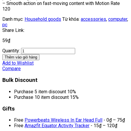
– Smooth action on fast-moving content with Motion Rate
120
Danh mục:
Household goods
Từ khóa:
accessories
,
computer
,
pc
Share Link:
59
₫
Quantity:
Thêm vào giỏ hàng
Add to Wishlist
Compare
Bulk Discount
Purchase 5 item discount 10%
Purchase 10 item discount 15%
Gifts
Free
Powerbeats Wireless In Ear Head Full
-
0
₫
–
75
₫
Free
Amazfit Equator Activity Tracker
-
15
₫
–
120
₫