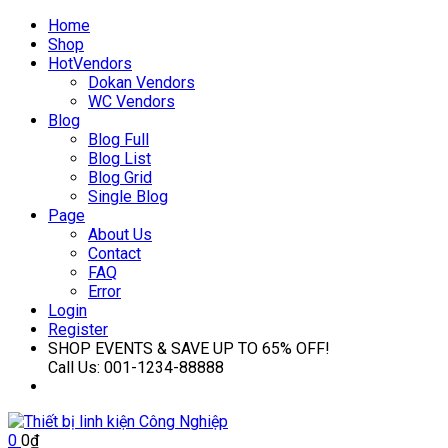
Home
Shop
Hot
Vendors
Dokan Vendors
WC Vendors
Blog
Blog Full
Blog List
Blog Grid
Single Blog
Page
About Us
Contact
FAQ
Error
Login
Register
SHOP EVENTS & SAVE UP TO
65% OFF!
Call Us:
001-1234-88888
0
0
₫