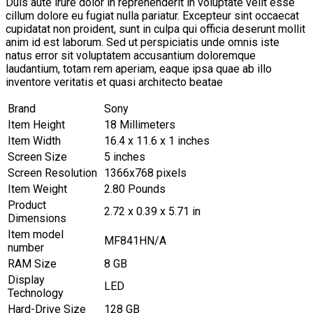
Duis aute irure dolor in reprehenderit in voluptate velit esse
cillum dolore eu fugiat nulla pariatur. Excepteur sint occaecat
cupidatat non proident, sunt in culpa qui officia deserunt mollit
anim id est laborum. Sed ut perspiciatis unde omnis iste
natus error sit voluptatem accusantium doloremque
laudantium, totam rem aperiam, eaque ipsa quae ab illo
inventore veritatis et quasi architecto beatae
Brand
Sony
Item Height
18 Millimeters
Item Width
16.4 x 11.6 x 1 inches
Screen Size
5 inches
Screen Resolution
1366x768 pixels
Item Weight
2.80 Pounds
Product
2.72 x 0.39 x 5.71 in
Dimensions
Item model
MF841HN/A
number
RAM Size
8 GB
Display
LED
Technology
Hard-Drive Size
128 GB