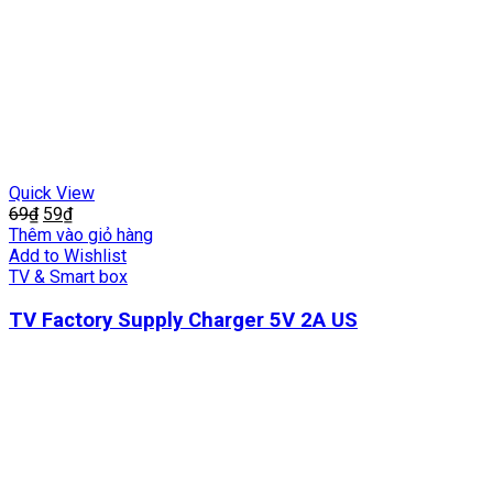
Quick View
69
₫
59
₫
Thêm vào giỏ hàng
Add to Wishlist
TV & Smart box
TV Factory Supply Charger 5V 2A US