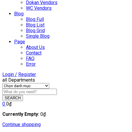
Dokan Vendors
WC Vendors
Blog
Blog Full
Blog List
Blog Grid
Single Blog
Page
About Us
Contact
FAQ
Error
Login /
Register
all Departments
SEARCH
0
0
₫
Currently Empty:
0
₫
Continue shopping