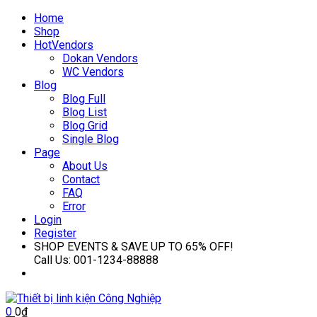
Home
Shop
Hot
Vendors
Dokan Vendors
WC Vendors
Blog
Blog Full
Blog List
Blog Grid
Single Blog
Page
About Us
Contact
FAQ
Error
Login
Register
SHOP EVENTS & SAVE UP TO
65% OFF!
Call Us:
001-1234-88888
0
0
₫