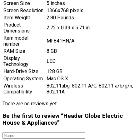
Screen Size
5 inches
Screen Resolution
1366x768 pixels
Item Weight
2.80 Pounds
Product
2.72 x 0.39 x 5.71 in
Dimensions
Item model
MF841HN/A
number
RAM Size
8 GB
Display
LED
Technology
Hard-Drive Size
128 GB
Operating System
Mac OS X
Wireless
802.11abg, 802.11 A/C, 802.11 a/b/g/n,
Compatibility
802.11A
There are no reviews yet.
Be the first to review “Header Globe Electric
House & Appliances”