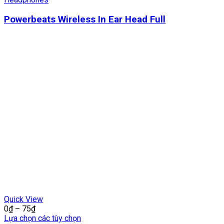
Powerbeats Wireless In Ear Head Full
Quick View
0
₫
–
75
₫
Lựa chọn các tùy chọn