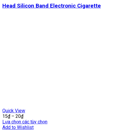
Head Silicon Band Electronic Cigarette
Quick View
15
₫
–
20
₫
Lựa chọn các tùy chọn
Add to Wishlist